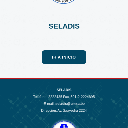
SELADIS
IR A INICIO
SELADIS
Teléfono:
2222435 Fax: 591-2-2224895
E-mail:
seladis@umsa.bo
Dirección: Av. Saavedra 2224